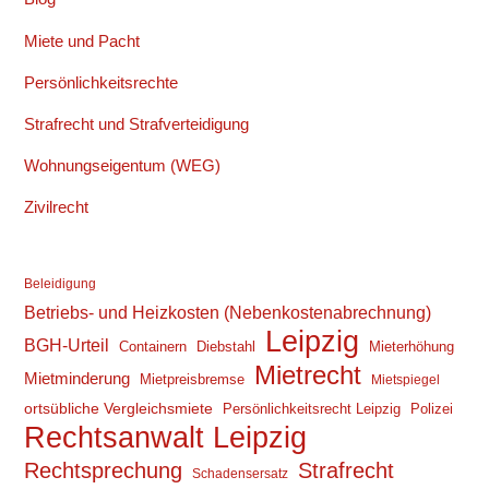
Miete und Pacht
Persönlichkeitsrechte
Strafrecht und Strafverteidigung
Wohnungseigentum (WEG)
Zivilrecht
Beleidigung
Betriebs- und Heizkosten (Nebenkostenabrechnung)
Leipzig
BGH-Urteil
Containern
Diebstahl
Mieterhöhung
Mietrecht
Mietminderung
Mietpreisbremse
Mietspiegel
ortsübliche Vergleichsmiete
Persönlichkeitsrecht Leipzig
Polizei
Rechtsanwalt Leipzig
Rechtsprechung
Strafrecht
Schadensersatz