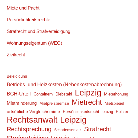
Miete und Pacht
Persönlichkeitsrechte
Strafrecht und Strafverteidigung
Wohnungseigentum (WEG)
Zivilrecht
Beleidigung
Betriebs- und Heizkosten (Nebenkostenabrechnung)
Leipzig
BGH-Urteil
Containern
Diebstahl
Mieterhöhung
Mietrecht
Mietminderung
Mietpreisbremse
Mietspiegel
ortsübliche Vergleichsmiete
Persönlichkeitsrecht Leipzig
Polizei
Rechtsanwalt Leipzig
Rechtsprechung
Strafrecht
Schadensersatz
Strafverteidiger Leipzig