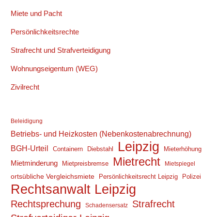
Miete und Pacht
Persönlichkeitsrechte
Strafrecht und Strafverteidigung
Wohnungseigentum (WEG)
Zivilrecht
Beleidigung
Betriebs- und Heizkosten (Nebenkostenabrechnung)
Leipzig
BGH-Urteil
Containern
Diebstahl
Mieterhöhung
Mietrecht
Mietminderung
Mietpreisbremse
Mietspiegel
ortsübliche Vergleichsmiete
Persönlichkeitsrecht Leipzig
Polizei
Rechtsanwalt Leipzig
Rechtsprechung
Strafrecht
Schadensersatz