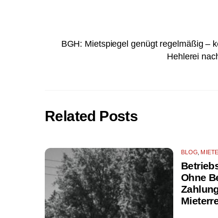
BGH: Mietspiegel genügt regelmäßig – k
Hehlerei nac
Related Posts
BLOG
,
MIET
Betrieb
Ohne Be
Zahlung
Mieterr