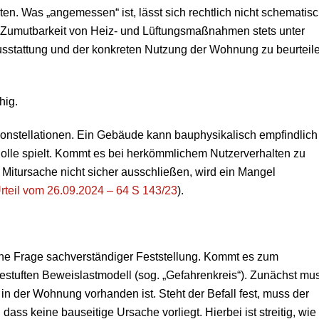
n. Was „angemessen“ ist, lässt sich rechtlich nicht schematis
e Zumutbarkeit von Heiz- und Lüftungsmaßnahmen stets unter
usstattung und der konkreten Nutzung der Wohnung zu beurteil
hig.
chkonstellationen. Ein Gebäude kann bauphysikalisch empfindlich
olle spielt. Kommt es bei herkömmlichem Nutzerverhalten zu
 Mitursache nicht sicher ausschließen, wird ein Mangel
 Urteil vom 26.09.2024 – 64 S 143/23
).
 eine Frage sachverständiger Feststellung. Kommt es zum
 gestuften Beweislastmodell (sog. „Gefahrenkreis“). Zunächst mu
n der Wohnung vorhanden ist. Steht der Befall fest, muss der
ss keine bauseitige Ursache vorliegt. Hierbei ist streitig, wie