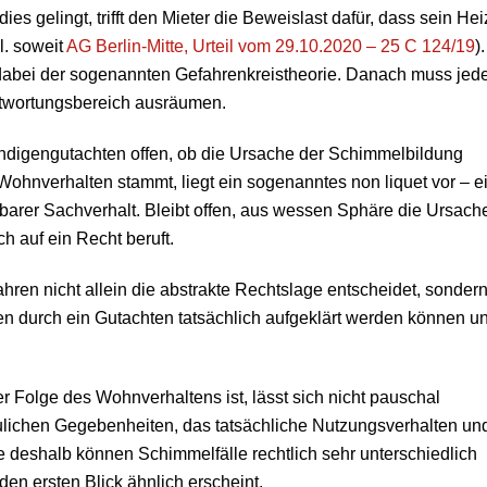
s gelingt, trifft den Mieter die Beweislast dafür, dass sein Hei
l. soweit
AG Berlin-Mitte, Urteil vom 29.10.2020 – 25 C 124/19
).
dabei der sogenannten Gefahrenkreistheorie. Danach muss jed
ntwortungsbereich ausräumen.
ndigengutachten offen, ob die Ursache der Schimmelbildung
hnverhalten stammt, liegt ein sogenanntes non liquet vor – e
ärbarer Sachverhalt. Bleibt offen, aus wessen Sphäre die Ursach
ch auf ein Recht beruft.
hren nicht allein die abstrakte Rechtslage entscheidet, sonder
n durch ein Gutachten tatsächlich aufgeklärt werden können u
 Folge des Wohnverhaltens ist, lässt sich nicht pauschal
ulichen Gegebenheiten, das tatsächliche Nutzungsverhalten un
 deshalb können Schimmelfälle rechtlich sehr unterschiedlich
en ersten Blick ähnlich erscheint.