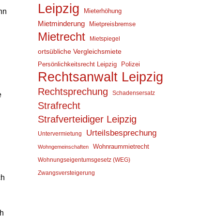
Leipzig
Mieterhöhung
nn
Mietminderung
Mietpreisbremse
Mietrecht
Mietspiegel
ortsübliche Vergleichsmiete
Persönlichkeitsrecht Leipzig
Polizei
Rechtsanwalt Leipzig
Rechtsprechung
Schadensersatz
e
Strafrecht
Strafverteidiger Leipzig
Urteilsbesprechung
Untervermietung
Wohnraummietrecht
Wohngemeinschaften
Wohnungseigentumsgesetz (WEG)
Zwangsversteigerung
ch
ch