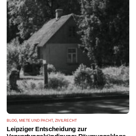
BLOG
,
MIETE UND PACHT
,
ZIVILRECHT
Leipziger Entscheidung zur