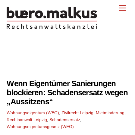
Skip
Back
Men
to
To
content
Top
02
06
2026
Wenn Eigentümer Sanierungen
blockieren: Schadensersatz wegen
„Aussitzens“
Wohnungseigentum (WEG)
,
Zivilrecht
Leipzig
,
Mietminderung
,
Rechtsanwalt Leipzig
,
Schadensersatz
,
Wohnungseigentumsgesetz (WEG)