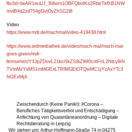
fbclid=IwAR1euU1_B8wm1OBFQbolKs2RbeTkfXB1NW
mvtB4d2zd754gGvjOyZhSG2t8
Video
https://www.mdr.de/machmal/video-419438.html
https://www.ardmediathek.de/video/mach-mal/mach-mal-
goes-green/mdr-
fernsehen/Y3JpZDovL21kci5kZS9iZWl0cmFnL2Ntcy9iN
TVmMzYxMS1mMGExLTRlMGEtOTQwMC1jYzAxYTc3
NGExMjA
Zwischendurch (Keine Panik!): #Corona –
Berufliches Tätigkeitsverbot und Entschädigung –
Anfechtung von Quarantäneanordnung – Digitale
Rechtsberatung in Leipzig
Wir ziehen um: Arthur-Hoffmann-Straße 74 in 04275