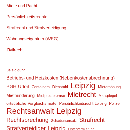
Miete und Pacht
Persönlichkeitsrechte
Strafrecht und Strafverteidigung
Wohnungseigentum (WEG)
Zivilrecht
Beleidigung
Betriebs- und Heizkosten (Nebenkostenabrechnung)
Leipzig
BGH-Urteil
Containern
Diebstahl
Mieterhöhung
Mietrecht
Mietminderung
Mietpreisbremse
Mietspiegel
ortsübliche Vergleichsmiete
Persönlichkeitsrecht Leipzig
Polizei
Rechtsanwalt Leipzig
Rechtsprechung
Strafrecht
Schadensersatz
Strafverteidiger Leipzig
Untervermietung