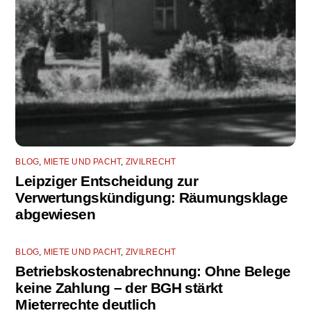
BLOG
,
MIETE UND PACHT
,
ZIVILRECHT
Leipziger Entscheidung zur
Verwertungskündigung: Räumungsklage
abgewiesen
BLOG
,
MIETE UND PACHT
,
ZIVILRECHT
Betriebskostenabrechnung: Ohne Belege
keine Zahlung – der BGH stärkt
Mieterrechte deutlich